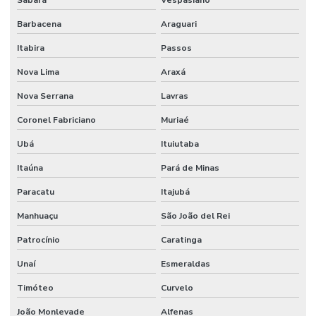
Barbacena
Araguari
Itabira
Passos
Nova Lima
Araxá
Nova Serrana
Lavras
Coronel Fabriciano
Muriaé
Ubá
Ituiutaba
Itaúna
Pará de Minas
Paracatu
Itajubá
Manhuaçu
São João del Rei
Patrocínio
Caratinga
Unaí
Esmeraldas
Timóteo
Curvelo
João Monlevade
Alfenas