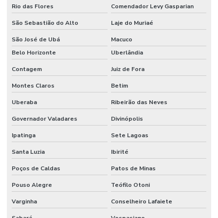
Rio das Flores
Comendador Levy Gasparian
São Sebastião do Alto
Laje do Muriaé
São José de Ubá
Macuco
Belo Horizonte
Uberlândia
Contagem
Juiz de Fora
Montes Claros
Betim
Uberaba
Ribeirão das Neves
Governador Valadares
Divinópolis
Ipatinga
Sete Lagoas
Santa Luzia
Ibirité
Poços de Caldas
Patos de Minas
Pouso Alegre
Teófilo Otoni
Varginha
Conselheiro Lafaiete
Sabará
Vespasiano