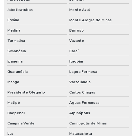
Jaboticatubas
Monte Azul
Ervália
Monte Alegre de Minas
Medina
Barroso
Turmalina
Vazante
Simonésia
Caraí
Ipanema
Itaobim
Guaranésia
Lagoa Formosa
Manga
Varzelândia
Presidente Olegário
Carlos Chagas
Matipó
Águas Formosas
Baependi
Alpinópolis
Campina Verde
Carmópolis de Minas
Luz
Malacacheta