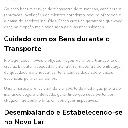
Ao escolher um serviço de transporte de mudanças, considere a
reputação, avaliações de clientes anteriores, seguro oferecido e
a gama de serviços incluídos. Esses critérios garantirão que você
escolha a opção mais adequada às suas necessidades.
Cuidado com os Bens durante o
Transporte
Proteger seus móveis e objetos frágeis durante o transporte é
crucial. Embalar adequadamente, utilizar materiais de embalagem
de qualidade e manusear os itens com cuidado são práticas
essenciais para evitar danos.
Uma empresa profissional de transporte de mudanças prioriza o
manuseio seguro e delicado, garantindo que seus pertences
cheguem ao destino final em condições impecáveis.
Desembalando e Estabelecendo-se
no Novo Lar