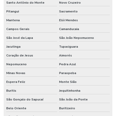
Santo Antônio do Monte
Novo Cruzeiro
Pitangui
Sacramento
Mantena
Elói Mendes
Campos Gerais
Camanducaia
São José da Lapa
São João Nepomuceno
Jacutinga
Tupaciguara
Coração de Jesus
Aimorés
Nepomuceno
Pedra Azul
Minas Novas
Paraopeba
Espera Feliz
Monte Sião
Buritis
Jequitinhonha
São Gonçalo do Sapucaí
São João da Ponte
Belo Oriente
Buritizeiro