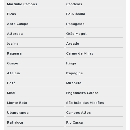
Martinho Campos
Candeias
Bicas
Felixlândia
Abre Campo
Papagaios
Alterosa
Grão Mogol
Joaíma
Areado
Itaguara
Carmo de Minas
Guapé
Itinga
Ataléia
Itapagipe
Poté
Mirabela
Miraí
Engenheiro Caldas
Monte Belo
São João das Missões
Ubaporanga
Campos Altos
Itatiaiuçu
Rio Casca