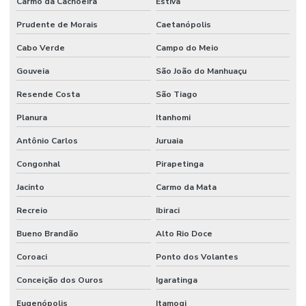
Carmo da Cachoeira
Estiva
Prudente de Morais
Caetanópolis
Cabo Verde
Campo do Meio
Gouveia
São João do Manhuaçu
Resende Costa
São Tiago
Planura
Itanhomi
Antônio Carlos
Juruaia
Congonhal
Pirapetinga
Jacinto
Carmo da Mata
Recreio
Ibiraci
Bueno Brandão
Alto Rio Doce
Coroaci
Ponto dos Volantes
Conceição dos Ouros
Igaratinga
Eugenópolis
Itamogi