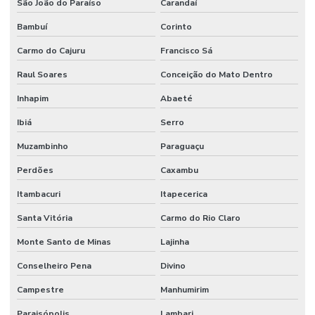
São João do Paraíso
Carandaí
Bambuí
Corinto
Carmo do Cajuru
Francisco Sá
Raul Soares
Conceição do Mato Dentro
Inhapim
Abaeté
Ibiá
Serro
Muzambinho
Paraguaçu
Perdões
Caxambu
Itambacuri
Itapecerica
Santa Vitória
Carmo do Rio Claro
Monte Santo de Minas
Lajinha
Conselheiro Pena
Divino
Campestre
Manhumirim
Paraisópolis
Lambari