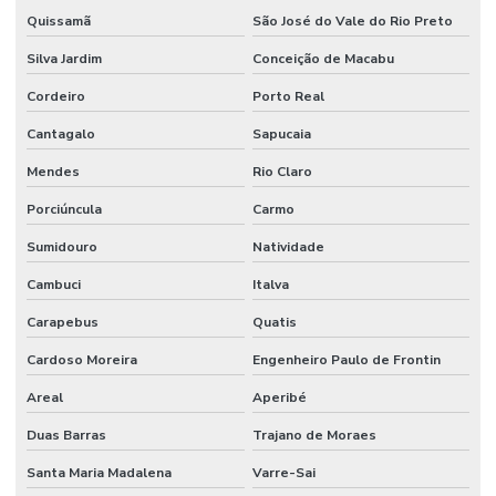
Quissamã
São José do Vale do Rio Preto
Silva Jardim
Conceição de Macabu
Cordeiro
Porto Real
Cantagalo
Sapucaia
Mendes
Rio Claro
Porciúncula
Carmo
Sumidouro
Natividade
Cambuci
Italva
Carapebus
Quatis
Cardoso Moreira
Engenheiro Paulo de Frontin
Areal
Aperibé
Duas Barras
Trajano de Moraes
Santa Maria Madalena
Varre-Sai