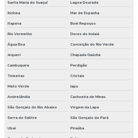
Santa Maria do Suaçuí
Lagoa Dourada
Ilicínea
Mar de Espanha
Itapeva
Bom Repouso
Rio Vermelho
Dores do Indaiá
Água Boa
Conceição do Rio Verde
Jequeri
Chapada Gaúcha
Cambuquira
Perdigão
Teixeiras
Cristais
Mato Verde
Iapu
Andrelândia
Cachoeira de Minas
São Gonçalo do Rio Abaixo
Virgem da Lapa
Serra do Salitre
São Gonçalo do Pará
Ubaí
Piraúba