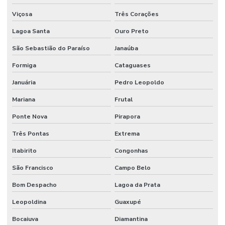
Viçosa
Três Corações
Lagoa Santa
Ouro Preto
São Sebastião do Paraíso
Janaúba
Formiga
Cataguases
Januária
Pedro Leopoldo
Mariana
Frutal
Ponte Nova
Pirapora
Três Pontas
Extrema
Itabirito
Congonhas
São Francisco
Campo Belo
Bom Despacho
Lagoa da Prata
Leopoldina
Guaxupé
Bocaiuva
Diamantina