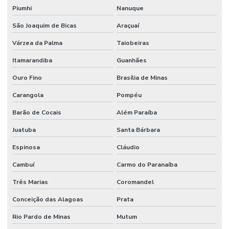
Piumhi
Nanuque
São Joaquim de Bicas
Araçuaí
Várzea da Palma
Taiobeiras
Itamarandiba
Guanhães
Ouro Fino
Brasília de Minas
Carangola
Pompéu
Barão de Cocais
Além Paraíba
Juatuba
Santa Bárbara
Espinosa
Cláudio
Cambuí
Carmo do Paranaíba
Três Marias
Coromandel
Conceição das Alagoas
Prata
Rio Pardo de Minas
Mutum