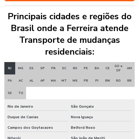
Principais cidades e regiões do
Brasil onde a Ferreira atende
Transporte de mudanças
residenciais:
GO e
RJ
MG
ES
SP
PR
SC
RS
PE
BA
CE
AM
DF
PA
AC
AL
AP
MA
MT
MS
PB
PI
RN
RO
RR
SE
TO
Rio de Janeiro
São Gonçalo
Duque de Caxias
Nova Iguaçu
Campos dos Goytacazes
Belford Roxo
Niterói
São João de Meriti