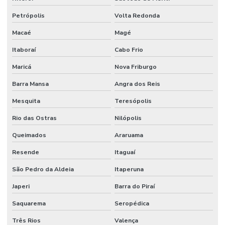
Petrópolis
Volta Redonda
Macaé
Magé
Itaboraí
Cabo Frio
Maricá
Nova Friburgo
Barra Mansa
Angra dos Reis
Mesquita
Teresópolis
Rio das Ostras
Nilópolis
Queimados
Araruama
Resende
Itaguaí
São Pedro da Aldeia
Itaperuna
Japeri
Barra do Piraí
Saquarema
Seropédica
Três Rios
Valença