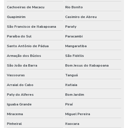
Cachoeiras de Macacu
Rio Bonito
Guapimirim
Casimiro de Abreu
São Francisco de Itabapoana
Paraty
Paraíba do Sul
Paracambi
Santo Antônio de Pádua
Mangaratiba
Armação dos Búzios
São Fidélis
São João da Barra
Bom Jesus do Itabapoana
Vassouras
Tanguá
Arraial do Cabo
Itatiaia
Paty do Alferes
Bom Jardim
Iguaba Grande
Piraí
Miracema
Miguel Pereira
Pinheiral
Itaocara