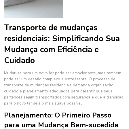
Transporte de mudanças
residenciais: Simplificando Sua
Mudança com Eficiência e
Cuidado
Mudar-se para um novo lar pode ser emocionante, mas também
pode ser um desafio complexo e estressante. O processo de
transporte de mudanças residenciais
demanda organização,
cuidado e planejamento adequados para garantir que seus
pertences sejam transportados com segurança e que a transição
para o novo lar seja o mais suave possível.
Planejamento: O Primeiro Passo
para uma Mudança Bem-sucedida