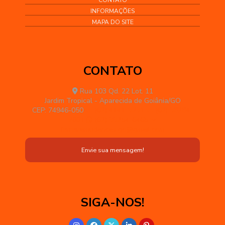
INFORMAÇÕES
MAPA DO SITE
CONTATO
Rua 103 Qd. 22 Lot. 11
Jardim Tropical - Aparecida de Goiânia/GO
CEP: 74946-050
(62) 4141-9291
(62) 98284-
2001
(62) 99254-6465
ferreiramudancas.go@gmail.com
Envie sua mensagem!
SIGA-NOS!