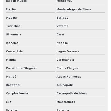
Jaboticatubas
Monte Azul
Ervália
Monte Alegre de Minas
Medina
Barroso
Turmalina
Vazante
Simonésia
Caraí
Ipanema
Itaobim
Guaranésia
Lagoa Formosa
Manga
Varzelândia
Presidente Olegário
Carlos Chagas
Matipó
Águas Formosas
Baependi
Alpinópolis
Campina Verde
Carmópolis de Minas
Luz
Malacacheta
Urucuia
Peçanha