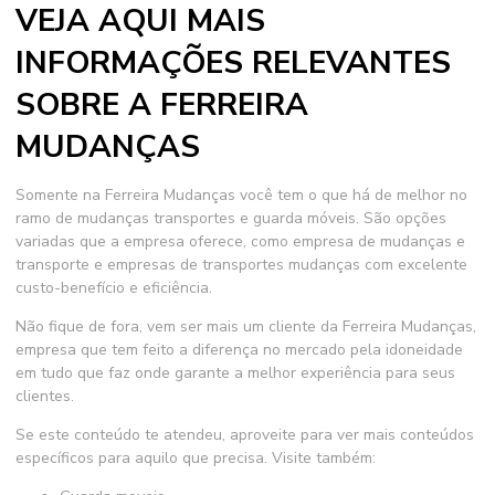
VEJA AQUI MAIS
INFORMAÇÕES RELEVANTES
SOBRE A FERREIRA
MUDANÇAS
Somente na Ferreira Mudanças você tem o que há de melhor no
ramo de mudanças transportes e guarda móveis. São opções
variadas que a empresa oferece, como empresa de mudanças e
transporte e empresas de transportes mudanças com excelente
custo-benefício e eficiência.
Não fique de fora, vem ser mais um cliente da Ferreira Mudanças,
empresa que tem feito a diferença no mercado pela idoneidade
em tudo que faz onde garante a melhor experiência para seus
clientes.
Se este conteúdo te atendeu, aproveite para ver mais conteúdos
específicos para aquilo que precisa. Visite também: