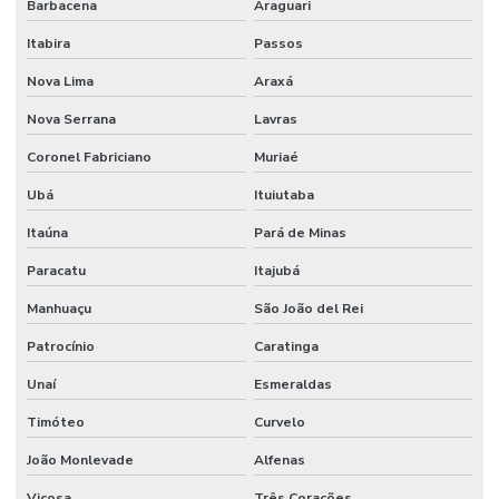
Barbacena
Araguari
Itabira
Passos
Nova Lima
Araxá
Nova Serrana
Lavras
Coronel Fabriciano
Muriaé
Ubá
Ituiutaba
Itaúna
Pará de Minas
Paracatu
Itajubá
Manhuaçu
São João del Rei
Patrocínio
Caratinga
Unaí
Esmeraldas
Timóteo
Curvelo
João Monlevade
Alfenas
Viçosa
Três Corações