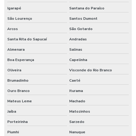
Igarapé
Santana do Paraíso
São Lourenço
Santos Dumont
Arcos
São Gotardo
Santa Rita do Sapucaí
Andradas
Almenara
Salinas
Boa Esperança
Capelinha
Oliveira
Visconde do Rio Branco
Brumadinho
Caeté
Ouro Branco
Iturama
Mateus Leme
Machado
Jaíba
Matozinhos
Porteirinha
Sarzedo
Piumhi
Nanuque