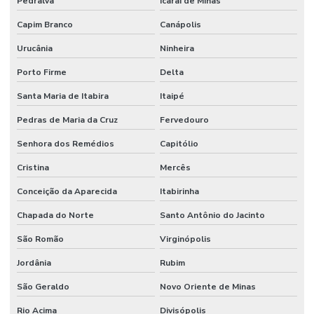
Pedralva
Icaraí de Minas
Capim Branco
Canápolis
Urucânia
Ninheira
Porto Firme
Delta
Santa Maria de Itabira
Itaipé
Pedras de Maria da Cruz
Fervedouro
Senhora dos Remédios
Capitólio
Cristina
Mercês
Conceição da Aparecida
Itabirinha
Chapada do Norte
Santo Antônio do Jacinto
São Romão
Virginópolis
Jordânia
Rubim
São Geraldo
Novo Oriente de Minas
Rio Acima
Divisópolis