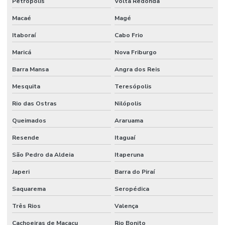
Petrópolis
Volta Redonda
Macaé
Magé
Itaboraí
Cabo Frio
Maricá
Nova Friburgo
Barra Mansa
Angra dos Reis
Mesquita
Teresópolis
Rio das Ostras
Nilópolis
Queimados
Araruama
Resende
Itaguaí
São Pedro da Aldeia
Itaperuna
Japeri
Barra do Piraí
Saquarema
Seropédica
Três Rios
Valença
Cachoeiras de Macacu
Rio Bonito