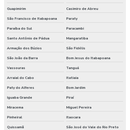
Guapimirim
Casimiro de Abreu
São Francisco de Itabapoana
Paraty
Paraíba do Sul
Paracambi
Santo Antônio de Pádua
Mangaratiba
Armação dos Búzios
São Fidélis
São João da Barra
Bom Jesus do Itabapoana
Vassouras
Tanguá
Arraial do Cabo
Itatiaia
Paty do Alferes
Bom Jardim
Iguaba Grande
Piraí
Miracema
Miguel Pereira
Pinheiral
Itaocara
Quissamã
São José do Vale do Rio Preto