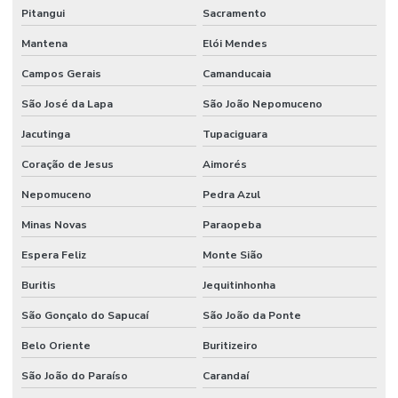
Pitangui
Sacramento
Mantena
Elói Mendes
Campos Gerais
Camanducaia
São José da Lapa
São João Nepomuceno
Jacutinga
Tupaciguara
Coração de Jesus
Aimorés
Nepomuceno
Pedra Azul
Minas Novas
Paraopeba
Espera Feliz
Monte Sião
Buritis
Jequitinhonha
São Gonçalo do Sapucaí
São João da Ponte
Belo Oriente
Buritizeiro
São João do Paraíso
Carandaí