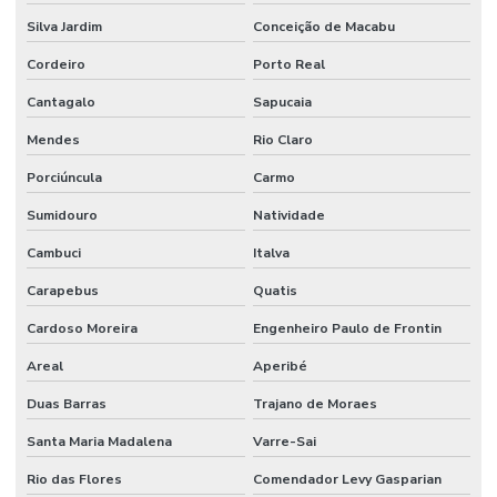
Silva Jardim
Conceição de Macabu
Cordeiro
Porto Real
Cantagalo
Sapucaia
Mendes
Rio Claro
Porciúncula
Carmo
Sumidouro
Natividade
Cambuci
Italva
Carapebus
Quatis
Cardoso Moreira
Engenheiro Paulo de Frontin
Areal
Aperibé
Duas Barras
Trajano de Moraes
Santa Maria Madalena
Varre-Sai
Rio das Flores
Comendador Levy Gasparian