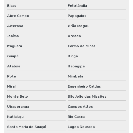
Bicas
Felixlândia
Abre Campo
Papagaios
Alterosa
Grão Mogol
Joaíma
Areado
Itaguara
Carmo de Minas
Guapé
Itinga
Ataléia
Itapagipe
Poté
Mirabela
Miraí
Engenheiro Caldas
Monte Belo
São João das Missões
Ubaporanga
Campos Altos
Itatiaiuçu
Rio Casca
Santa Maria do Suaçuí
Lagoa Dourada