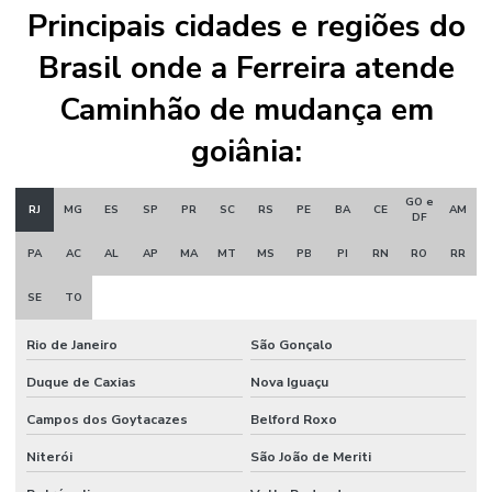
Principais cidades e regiões do
Brasil onde a Ferreira atende
Caminhão de mudança em
goiânia:
GO e
RJ
MG
ES
SP
PR
SC
RS
PE
BA
CE
AM
DF
PA
AC
AL
AP
MA
MT
MS
PB
PI
RN
RO
RR
SE
TO
Rio de Janeiro
São Gonçalo
Duque de Caxias
Nova Iguaçu
Campos dos Goytacazes
Belford Roxo
Niterói
São João de Meriti