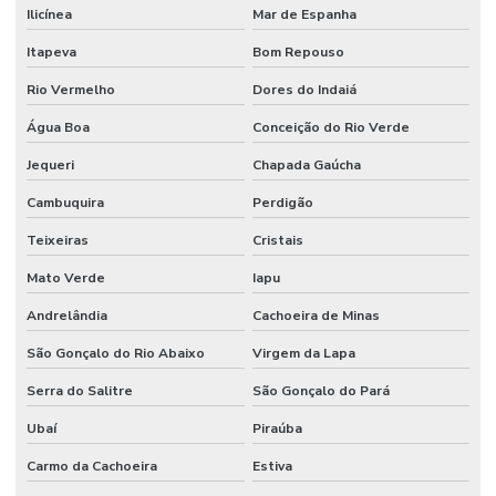
Ilicínea
Mar de Espanha
Itapeva
Bom Repouso
Rio Vermelho
Dores do Indaiá
Água Boa
Conceição do Rio Verde
Jequeri
Chapada Gaúcha
Cambuquira
Perdigão
Teixeiras
Cristais
Mato Verde
Iapu
Andrelândia
Cachoeira de Minas
São Gonçalo do Rio Abaixo
Virgem da Lapa
Serra do Salitre
São Gonçalo do Pará
Ubaí
Piraúba
Carmo da Cachoeira
Estiva