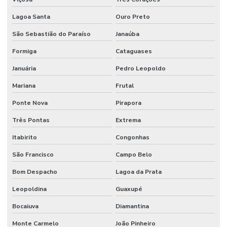
Lagoa Santa
Ouro Preto
São Sebastião do Paraíso
Janaúba
Formiga
Cataguases
Januária
Pedro Leopoldo
Mariana
Frutal
Ponte Nova
Pirapora
Três Pontas
Extrema
Itabirito
Congonhas
São Francisco
Campo Belo
Bom Despacho
Lagoa da Prata
Leopoldina
Guaxupé
Bocaiuva
Diamantina
Monte Carmelo
João Pinheiro