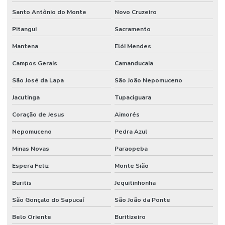
Santo Antônio do Monte
Novo Cruzeiro
Pitangui
Sacramento
Mantena
Elói Mendes
Campos Gerais
Camanducaia
São José da Lapa
São João Nepomuceno
Jacutinga
Tupaciguara
Coração de Jesus
Aimorés
Nepomuceno
Pedra Azul
Minas Novas
Paraopeba
Espera Feliz
Monte Sião
Buritis
Jequitinhonha
São Gonçalo do Sapucaí
São João da Ponte
Belo Oriente
Buritizeiro