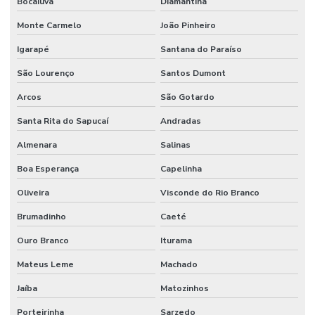
Bocaiuva
Diamantina
Monte Carmelo
João Pinheiro
Igarapé
Santana do Paraíso
São Lourenço
Santos Dumont
Arcos
São Gotardo
Santa Rita do Sapucaí
Andradas
Almenara
Salinas
Boa Esperança
Capelinha
Oliveira
Visconde do Rio Branco
Brumadinho
Caeté
Ouro Branco
Iturama
Mateus Leme
Machado
Jaíba
Matozinhos
Porteirinha
Sarzedo