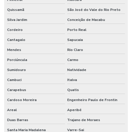
Quissamã
São José do Vale do Rio Preto
Silva Jardim
Conceição de Macabu
Cordeiro
Porto Real
Cantagalo
Sapucaia
Mendes
Rio Claro
Porciúncula
Carmo
Sumidouro
Natividade
Cambuci
Italva
Carapebus
Quatis
Cardoso Moreira
Engenheiro Paulo de Frontin
Areal
Aperibé
Duas Barras
Trajano de Moraes
Santa Maria Madalena
Varre-Sai