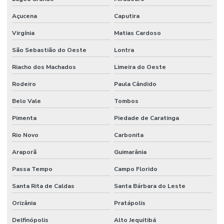
Açucena
Caputira
Virgínia
Matias Cardoso
São Sebastião do Oeste
Lontra
Riacho dos Machados
Limeira do Oeste
Rodeiro
Paula Cândido
Belo Vale
Tombos
Pimenta
Piedade de Caratinga
Rio Novo
Carbonita
Araporã
Guimarânia
Passa Tempo
Campo Florido
Santa Rita de Caldas
Santa Bárbara do Leste
Orizânia
Pratápolis
Delfinópolis
Alto Jequitibá