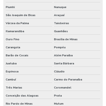
Piumhi
Nanuque
São Joaquim de Bicas
Araçuaí
Várzea da Palma
Taiobeiras
Itamarandiba
Guanhães
Ouro Fino
Brasília de Minas
Carangola
Pompéu
Barão de Cocais
Além Paraíba
Juatuba
Santa Bárbara
Espinosa
Cláudio
Cambuí
Carmo do Paranaíba
Três Marias
Coromandel
Conceição das Alagoas
Prata
Rio Pardo de Minas
Mutum