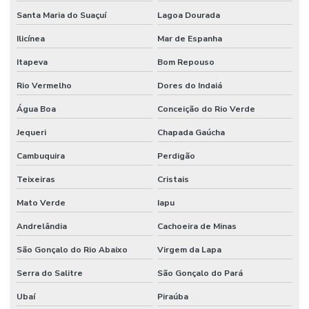
Santa Maria do Suaçuí
Lagoa Dourada
Ilicínea
Mar de Espanha
Itapeva
Bom Repouso
Rio Vermelho
Dores do Indaiá
Água Boa
Conceição do Rio Verde
Jequeri
Chapada Gaúcha
Cambuquira
Perdigão
Teixeiras
Cristais
Mato Verde
Iapu
Andrelândia
Cachoeira de Minas
São Gonçalo do Rio Abaixo
Virgem da Lapa
Serra do Salitre
São Gonçalo do Pará
Ubaí
Piraúba