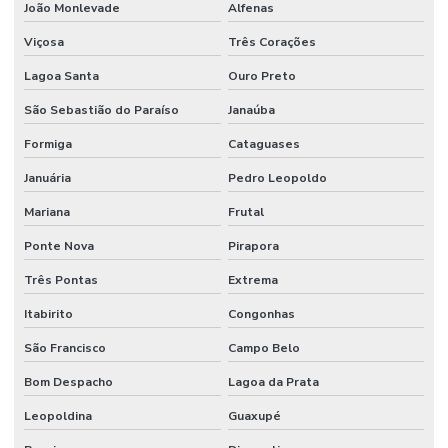
João Monlevade
Alfenas
Viçosa
Três Corações
Lagoa Santa
Ouro Preto
São Sebastião do Paraíso
Janaúba
Formiga
Cataguases
Januária
Pedro Leopoldo
Mariana
Frutal
Ponte Nova
Pirapora
Três Pontas
Extrema
Itabirito
Congonhas
São Francisco
Campo Belo
Bom Despacho
Lagoa da Prata
Leopoldina
Guaxupé