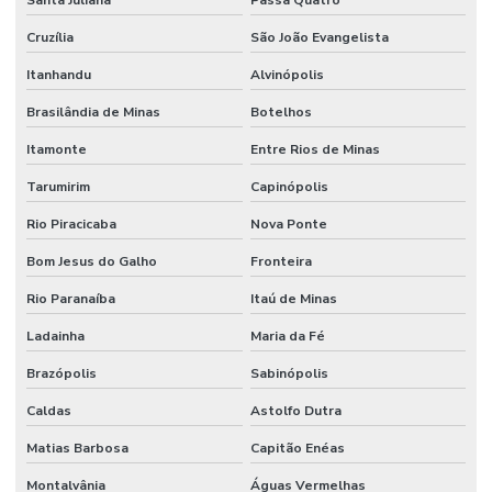
Santa Juliana
Passa Quatro
Cruzília
São João Evangelista
Itanhandu
Alvinópolis
Brasilândia de Minas
Botelhos
Itamonte
Entre Rios de Minas
Tarumirim
Capinópolis
Rio Piracicaba
Nova Ponte
Bom Jesus do Galho
Fronteira
Rio Paranaíba
Itaú de Minas
Ladainha
Maria da Fé
Brazópolis
Sabinópolis
Caldas
Astolfo Dutra
Matias Barbosa
Capitão Enéas
Montalvânia
Águas Vermelhas