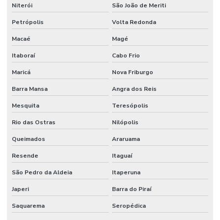
Niterói
São João de Meriti
Petrópolis
Volta Redonda
Macaé
Magé
Itaboraí
Cabo Frio
Maricá
Nova Friburgo
Barra Mansa
Angra dos Reis
Mesquita
Teresópolis
Rio das Ostras
Nilópolis
Queimados
Araruama
Resende
Itaguaí
São Pedro da Aldeia
Itaperuna
Japeri
Barra do Piraí
Saquarema
Seropédica