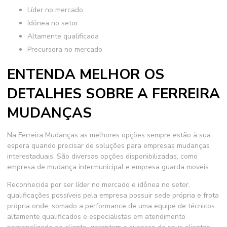
líder no mercado
idônea no setor
altamente qualificada
precursora no mercado
ENTENDA MELHOR OS
DETALHES SOBRE A FERREIRA
MUDANÇAS
Na Ferreira Mudanças as melhores opções sempre estão à sua
espera quando precisar de soluções para
empresas mudanças
interestaduais
. São diversas opções disponibilizadas, como
empresa de mudança intermunicipal e empresa guarda moveis.
Reconhecida por ser líder no mercado e idônea no setor,
qualificações possíveis pela empresa possuir sede própria e frota
própria onde, somado a performance de uma equipe de técnicos
altamente qualificados e especialistas em atendimento