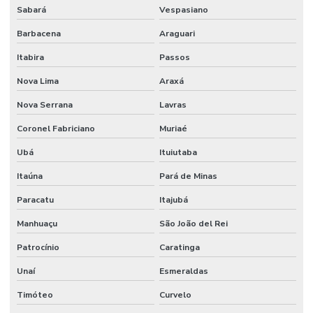
Sabará
Vespasiano
Barbacena
Araguari
Itabira
Passos
Nova Lima
Araxá
Nova Serrana
Lavras
Coronel Fabriciano
Muriaé
Ubá
Ituiutaba
Itaúna
Pará de Minas
Paracatu
Itajubá
Manhuaçu
São João del Rei
Patrocínio
Caratinga
Unaí
Esmeraldas
Timóteo
Curvelo