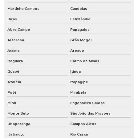
Martinho Campos
Candeias
Bicas
Felixlândia
Abre Campo
Papagaios
Alterosa
Grão Mogol
Joaíma
Areado
Itaguara
Carmo de Minas
Guapé
Itinga
Ataléia
Itapagipe
Poté
Mirabela
Miraí
Engenheiro Caldas
Monte Belo
São João das Missões
Ubaporanga
Campos Altos
Itatiaiuçu
Rio Casca