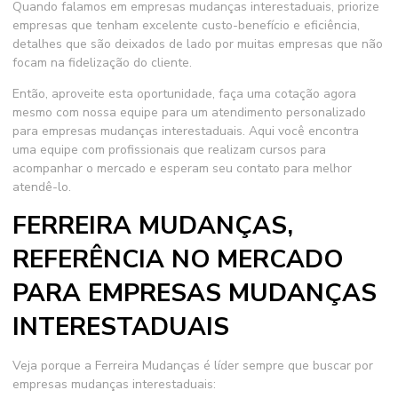
Quando falamos em
empresas mudanças interestaduais
, priorize
empresas que tenham excelente custo-benefício e eficiência,
detalhes que são deixados de lado por muitas empresas que não
focam na fidelização do cliente.
Então, aproveite esta oportunidade, faça uma cotação agora
mesmo com nossa equipe para um atendimento personalizado
para
empresas mudanças interestaduais
. Aqui você encontra
uma equipe com profissionais que realizam cursos para
acompanhar o mercado e esperam seu contato para melhor
atendê-lo.
FERREIRA MUDANÇAS,
REFERÊNCIA NO MERCADO
PARA EMPRESAS MUDANÇAS
INTERESTADUAIS
Veja porque a Ferreira Mudanças é líder sempre que buscar por
empresas mudanças interestaduais
: