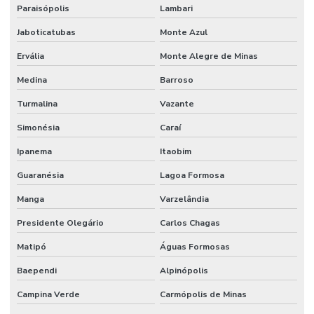
Paraisópolis
Lambari
Jaboticatubas
Monte Azul
Ervália
Monte Alegre de Minas
Medina
Barroso
Turmalina
Vazante
Simonésia
Caraí
Ipanema
Itaobim
Guaranésia
Lagoa Formosa
Manga
Varzelândia
Presidente Olegário
Carlos Chagas
Matipó
Águas Formosas
Baependi
Alpinópolis
Campina Verde
Carmópolis de Minas