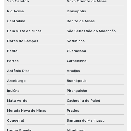
São Geraldo
Novo Oriente de Minas
Rio Acima
Divisópolis
Centralina
Bonito de Minas
Bela Vista de Minas
São Sebastião do Maranhão
Dores de Campos
Setubinha
Berilo
Guaraciaba
Ferros
Carneirinho
Antônio Dias
Araújos
Arceburgo
Buenópolis
Ipuiúna
Piranguinho
Mata Verde
Cachoeira de Pajeú
Morada Nova de Minas
Prados
Coqueiral
Santana do Manhuaçu
Lagoa Grande
Miradouro