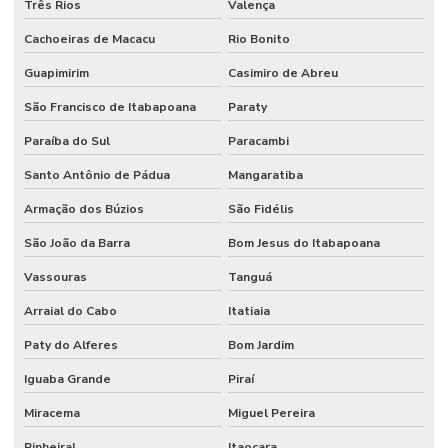
Três Rios
Valença
Cachoeiras de Macacu
Rio Bonito
Guapimirim
Casimiro de Abreu
São Francisco de Itabapoana
Paraty
Paraíba do Sul
Paracambi
Santo Antônio de Pádua
Mangaratiba
Armação dos Búzios
São Fidélis
São João da Barra
Bom Jesus do Itabapoana
Vassouras
Tanguá
Arraial do Cabo
Itatiaia
Paty do Alferes
Bom Jardim
Iguaba Grande
Piraí
Miracema
Miguel Pereira
Pinheiral
Itaocara