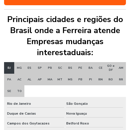
Principais cidades e regiões do
Brasil onde a Ferreira atende
Empresas mudanças
interestaduais:
GO e
RJ
MG
ES
SP
PR
SC
RS
PE
BA
CE
AM
DF
PA
AC
AL
AP
MA
MT
MS
PB
PI
RN
RO
RR
SE
TO
Rio de Janeiro
São Gonçalo
Duque de Caxias
Nova Iguaçu
Campos dos Goytacazes
Belford Roxo