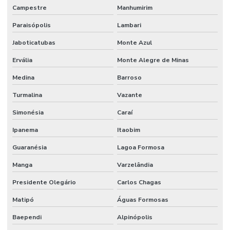
Campestre
Manhumirim
Paraisópolis
Lambari
Jaboticatubas
Monte Azul
Ervália
Monte Alegre de Minas
Medina
Barroso
Turmalina
Vazante
Simonésia
Caraí
Ipanema
Itaobim
Guaranésia
Lagoa Formosa
Manga
Varzelândia
Presidente Olegário
Carlos Chagas
Matipó
Águas Formosas
Baependi
Alpinópolis