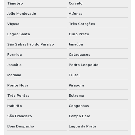
Timóteo
Curvelo
João Monlevade
Alfenas
Viçosa
Três Corações
Lagoa Santa
Ouro Preto
São Sebastião do Paraíso
Janaúba
Formiga
Cataguases
Januária
Pedro Leopoldo
Mariana
Frutal
Ponte Nova
Pirapora
Três Pontas
Extrema
Itabirito
Congonhas
São Francisco
Campo Belo
Bom Despacho
Lagoa da Prata