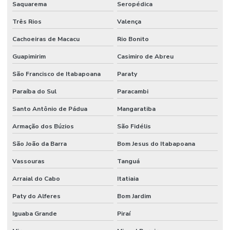
Saquarema
Seropédica
Três Rios
Valença
Cachoeiras de Macacu
Rio Bonito
Guapimirim
Casimiro de Abreu
São Francisco de Itabapoana
Paraty
Paraíba do Sul
Paracambi
Santo Antônio de Pádua
Mangaratiba
Armação dos Búzios
São Fidélis
São João da Barra
Bom Jesus do Itabapoana
Vassouras
Tanguá
Arraial do Cabo
Itatiaia
Paty do Alferes
Bom Jardim
Iguaba Grande
Piraí