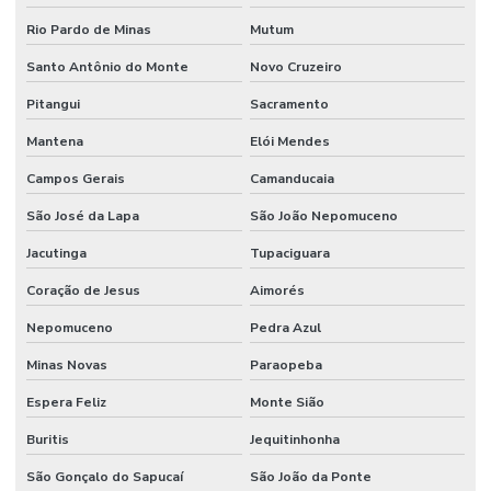
Rio Pardo de Minas
Mutum
Santo Antônio do Monte
Novo Cruzeiro
Pitangui
Sacramento
Mantena
Elói Mendes
Campos Gerais
Camanducaia
São José da Lapa
São João Nepomuceno
Jacutinga
Tupaciguara
Coração de Jesus
Aimorés
Nepomuceno
Pedra Azul
Minas Novas
Paraopeba
Espera Feliz
Monte Sião
Buritis
Jequitinhonha
São Gonçalo do Sapucaí
São João da Ponte