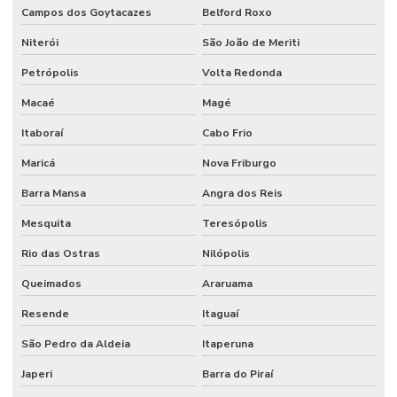
Campos dos Goytacazes
Belford Roxo
Niterói
São João de Meriti
Petrópolis
Volta Redonda
Macaé
Magé
Itaboraí
Cabo Frio
Maricá
Nova Friburgo
Barra Mansa
Angra dos Reis
Mesquita
Teresópolis
Rio das Ostras
Nilópolis
Queimados
Araruama
Resende
Itaguaí
São Pedro da Aldeia
Itaperuna
Japeri
Barra do Piraí