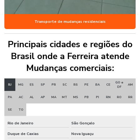
Transporte de mudanças residenciais
Principais cidades e regiões do
Brasil onde a Ferreira atende
Mudanças comerciais:
GO e
RJ
MG
ES
SP
PR
SC
RS
PE
BA
CE
AM
DF
PA
AC
AL
AP
MA
MT
MS
PB
PI
RN
RO
RR
SE
TO
Rio de Janeiro
São Gonçalo
Duque de Caxias
Nova Iguaçu