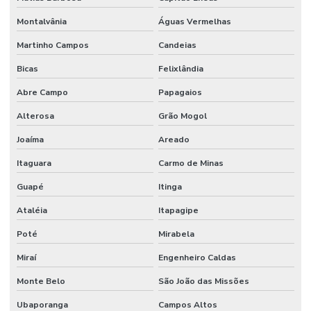
Montalvânia
Águas Vermelhas
Martinho Campos
Candeias
Bicas
Felixlândia
Abre Campo
Papagaios
Alterosa
Grão Mogol
Joaíma
Areado
Itaguara
Carmo de Minas
Guapé
Itinga
Ataléia
Itapagipe
Poté
Mirabela
Miraí
Engenheiro Caldas
Monte Belo
São João das Missões
Ubaporanga
Campos Altos