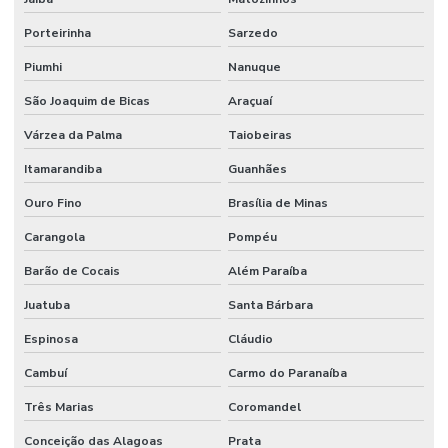
Porteirinha
Sarzedo
Piumhi
Nanuque
São Joaquim de Bicas
Araçuaí
Várzea da Palma
Taiobeiras
Itamarandiba
Guanhães
Ouro Fino
Brasília de Minas
Carangola
Pompéu
Barão de Cocais
Além Paraíba
Juatuba
Santa Bárbara
Espinosa
Cláudio
Cambuí
Carmo do Paranaíba
Três Marias
Coromandel
Conceição das Alagoas
Prata