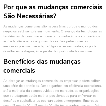
Por que as mudanças comerciais
São Necessárias?
As
mudanças comerciais
são necessárias porque o mundo dos
negócios está sempre em movimento. O avanço da tecnologia, as
tendências de consumo em constante mutação e a concorrência
acirrada são apenas algumas das razões pelas quais as
empresas precisam se adaptar. Ignorar essas mudanças pode
resultar em estagnação e perda de oportunidades valiosas.
Benefícios das mudanças
comerciais
Ao abraçar as
mudanças comerciais
, as empresas podem colher
uma série de benefícios. Desde ganhos em eficiência operacional
até a melhoria da competitividade no mercado, as organizações
que se adaptam estão melhor posicionadas para enfrentar os
desafios e capitalizar as oportunidades emergentes. Empresas
como [Exemplo X] e [Exemplo Y] são testemunhas dos benefícios