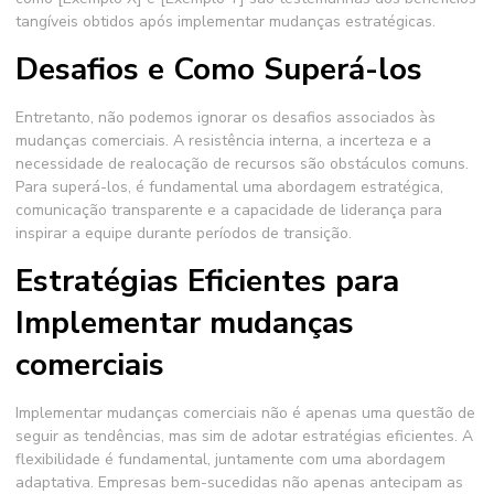
tangíveis obtidos após implementar mudanças estratégicas.
Desafios e Como Superá-los
Entretanto, não podemos ignorar os desafios associados às
mudanças comerciais
. A resistência interna, a incerteza e a
necessidade de realocação de recursos são obstáculos comuns.
Para superá-los, é fundamental uma abordagem estratégica,
comunicação transparente e a capacidade de liderança para
inspirar a equipe durante períodos de transição.
Estratégias Eficientes para
Implementar mudanças
comerciais
Implementar
mudanças comerciais
não é apenas uma questão de
seguir as tendências, mas sim de adotar estratégias eficientes. A
flexibilidade é fundamental, juntamente com uma abordagem
adaptativa. Empresas bem-sucedidas não apenas antecipam as