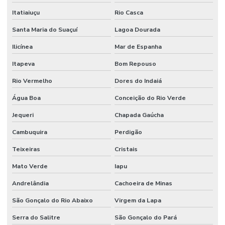
Itatiaiuçu
Rio Casca
Santa Maria do Suaçuí
Lagoa Dourada
Ilicínea
Mar de Espanha
Itapeva
Bom Repouso
Rio Vermelho
Dores do Indaiá
Água Boa
Conceição do Rio Verde
Jequeri
Chapada Gaúcha
Cambuquira
Perdigão
Teixeiras
Cristais
Mato Verde
Iapu
Andrelândia
Cachoeira de Minas
São Gonçalo do Rio Abaixo
Virgem da Lapa
Serra do Salitre
São Gonçalo do Pará