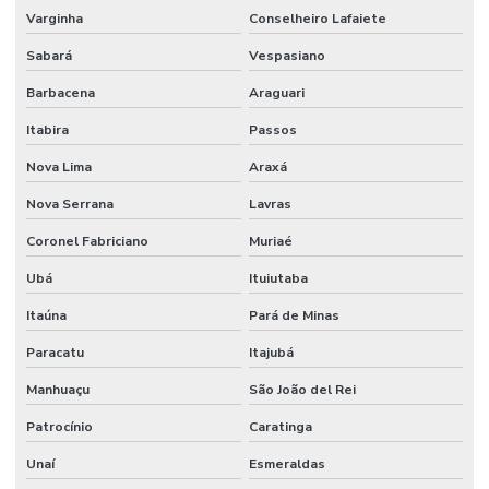
Varginha
Conselheiro Lafaiete
Sabará
Vespasiano
Barbacena
Araguari
Itabira
Passos
Nova Lima
Araxá
Nova Serrana
Lavras
Coronel Fabriciano
Muriaé
Ubá
Ituiutaba
Itaúna
Pará de Minas
Paracatu
Itajubá
Manhuaçu
São João del Rei
Patrocínio
Caratinga
Unaí
Esmeraldas