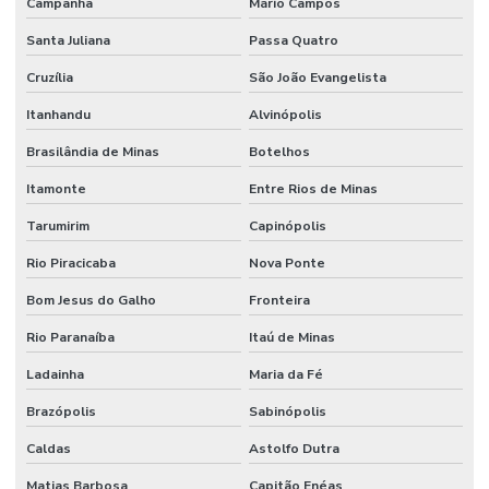
Campanha
Mário Campos
Santa Juliana
Passa Quatro
Cruzília
São João Evangelista
Itanhandu
Alvinópolis
Brasilândia de Minas
Botelhos
Itamonte
Entre Rios de Minas
Tarumirim
Capinópolis
Rio Piracicaba
Nova Ponte
Bom Jesus do Galho
Fronteira
Rio Paranaíba
Itaú de Minas
Ladainha
Maria da Fé
Brazópolis
Sabinópolis
Caldas
Astolfo Dutra
Matias Barbosa
Capitão Enéas