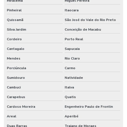
Miracema
Miguel Pereira
Pinheiral
Itaocara
Quissamã
São José do Vale do Rio Preto
Silva Jardim
Conceição de Macabu
Cordeiro
Porto Real
Cantagalo
Sapucaia
Mendes
Rio Claro
Porciúncula
Carmo
Sumidouro
Natividade
Cambuci
Italva
Carapebus
Quatis
Cardoso Moreira
Engenheiro Paulo de Frontin
Areal
Aperibé
Duas Barras
Trajano de Moraes