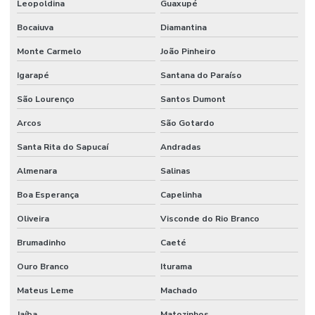
Leopoldina
Guaxupé
Bocaiuva
Diamantina
Monte Carmelo
João Pinheiro
Igarapé
Santana do Paraíso
São Lourenço
Santos Dumont
Arcos
São Gotardo
Santa Rita do Sapucaí
Andradas
Almenara
Salinas
Boa Esperança
Capelinha
Oliveira
Visconde do Rio Branco
Brumadinho
Caeté
Ouro Branco
Iturama
Mateus Leme
Machado
Jaíba
Matozinhos