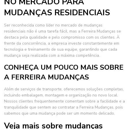
NO MERCADO PARA
MUDANÇAS RESIDENCIAIS
Ser reconhecida como líder no mercado de
mudanças
residenciais
não é uma tarefa fácil, mas a Ferreira Mudanças se
destaca pela qualidade e pelo compromisso com os clientes. À
frente da concorrência, a empresa investe constantemente em
tecnologia e treinamento de sua equipe, garantindo que cada
mudança seja realizada com a máxima competência.
CONHEÇA UM POUCO MAIS SOBRE
A FERREIRA MUDANÇAS
Além de serviços de transporte, oferecemos soluções completas,
incluindo embalagem, montagem e organização no novo local.
Nossos clientes frequentemente comentam sobre a facilidade e a
tranquilidade que sentem ao contratar a Ferreira Mudanças, pois
sabemos que uma mudança pode ser um momento delicado.
Veja mais sobre mudanças