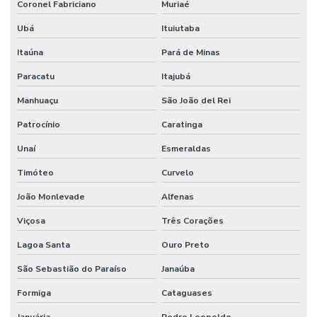
Coronel Fabriciano
Muriaé
Ubá
Ituiutaba
Itaúna
Pará de Minas
Paracatu
Itajubá
Manhuaçu
São João del Rei
Patrocínio
Caratinga
Unaí
Esmeraldas
Timóteo
Curvelo
João Monlevade
Alfenas
Viçosa
Três Corações
Lagoa Santa
Ouro Preto
São Sebastião do Paraíso
Janaúba
Formiga
Cataguases
Januária
Pedro Leopoldo