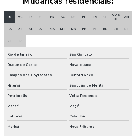
Mudanças residenciais:
GO e
RJ
MG
ES
SP
PR
SC
RS
PE
BA
CE
AM
DF
PA
AC
AL
AP
MA
MT
MS
PB
PI
RN
RO
RR
SE
TO
Rio de Janeiro
São Gonçalo
Duque de Caxias
Nova Iguaçu
Campos dos Goytacazes
Belford Roxo
Niterói
São João de Meriti
Petrópolis
Volta Redonda
Macaé
Magé
Itaboraí
Cabo Frio
Maricá
Nova Friburgo