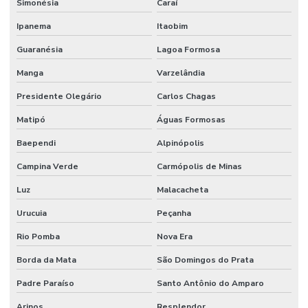
Simonésia
Caraí
Ipanema
Itaobim
Guaranésia
Lagoa Formosa
Manga
Varzelândia
Presidente Olegário
Carlos Chagas
Matipó
Águas Formosas
Baependi
Alpinópolis
Campina Verde
Carmópolis de Minas
Luz
Malacacheta
Urucuia
Peçanha
Rio Pomba
Nova Era
Borda da Mata
São Domingos do Prata
Padre Paraíso
Santo Antônio do Amparo
Arinos
Resplendor