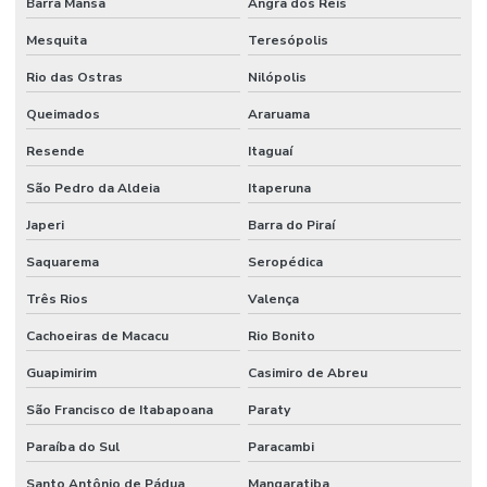
Barra Mansa
Angra dos Reis
Mesquita
Teresópolis
Rio das Ostras
Nilópolis
Queimados
Araruama
Resende
Itaguaí
São Pedro da Aldeia
Itaperuna
Japeri
Barra do Piraí
Saquarema
Seropédica
Três Rios
Valença
Cachoeiras de Macacu
Rio Bonito
Guapimirim
Casimiro de Abreu
São Francisco de Itabapoana
Paraty
Paraíba do Sul
Paracambi
Santo Antônio de Pádua
Mangaratiba