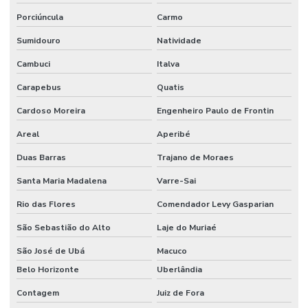
Porciúncula
Carmo
Sumidouro
Natividade
Cambuci
Italva
Carapebus
Quatis
Cardoso Moreira
Engenheiro Paulo de Frontin
Areal
Aperibé
Duas Barras
Trajano de Moraes
Santa Maria Madalena
Varre-Sai
Rio das Flores
Comendador Levy Gasparian
São Sebastião do Alto
Laje do Muriaé
São José de Ubá
Macuco
Belo Horizonte
Uberlândia
Contagem
Juiz de Fora