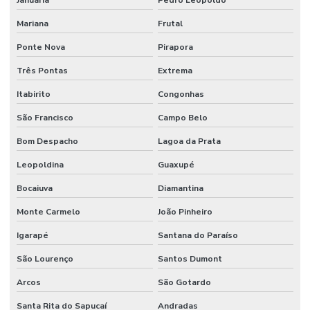
Mariana
Frutal
Ponte Nova
Pirapora
Três Pontas
Extrema
Itabirito
Congonhas
São Francisco
Campo Belo
Bom Despacho
Lagoa da Prata
Leopoldina
Guaxupé
Bocaiuva
Diamantina
Monte Carmelo
João Pinheiro
Igarapé
Santana do Paraíso
São Lourenço
Santos Dumont
Arcos
São Gotardo
Santa Rita do Sapucaí
Andradas