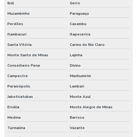
Ibiá
Serro
Muzambinho
Paraguaçu
Perdões
Caxambu
Itambacuri
Itapecerica
Santa Vitória
Carmo do Rio Claro
Monte Santo de Minas
Lajinha
Conselheiro Pena
Divino
Campestre
Manhumirim
Paraisópolis
Lambari
Jaboticatubas
Monte Azul
Ervália
Monte Alegre de Minas
Medina
Barroso
Turmalina
Vazante