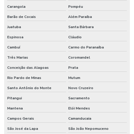
Carangola
Pompéu
Barão de Cocais
Além Paraíba
Juatuba
Santa Bárbara
Espinosa
Cláudio
Cambuí
Carmo do Paranaíba
Três Marias
Coromandel
Conceição das Alagoas
Prata
Rio Pardo de Minas
Mutum
Santo Antônio do Monte
Novo Cruzeiro
Pitangui
Sacramento
Mantena
Elói Mendes
Campos Gerais
Camanducaia
São José da Lapa
São João Nepomuceno