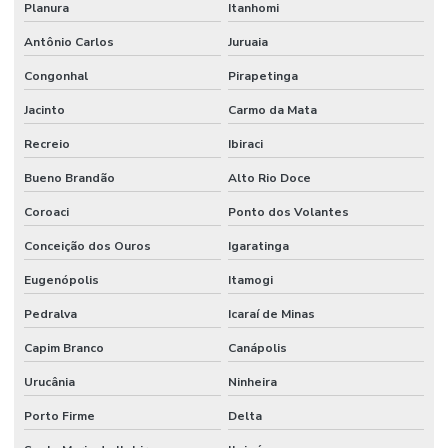
Planura
Itanhomi
Antônio Carlos
Juruaia
Congonhal
Pirapetinga
Jacinto
Carmo da Mata
Recreio
Ibiraci
Bueno Brandão
Alto Rio Doce
Coroaci
Ponto dos Volantes
Conceição dos Ouros
Igaratinga
Eugenópolis
Itamogi
Pedralva
Icaraí de Minas
Capim Branco
Canápolis
Urucânia
Ninheira
Porto Firme
Delta