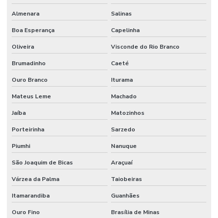
Almenara
Salinas
Boa Esperança
Capelinha
Oliveira
Visconde do Rio Branco
Brumadinho
Caeté
Ouro Branco
Iturama
Mateus Leme
Machado
Jaíba
Matozinhos
Porteirinha
Sarzedo
Piumhi
Nanuque
São Joaquim de Bicas
Araçuaí
Várzea da Palma
Taiobeiras
Itamarandiba
Guanhães
Ouro Fino
Brasília de Minas