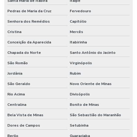
Santa Maria de Itabira
Itaipé
Pedras de Maria da Cruz
Fervedouro
Senhora dos Remédios
Capitólio
Cristina
Mercês
Conceição da Aparecida
Itabirinha
Chapada do Norte
Santo Antônio do Jacinto
São Romão
Virginópolis
Jordânia
Rubim
São Geraldo
Novo Oriente de Minas
Rio Acima
Divisópolis
Centralina
Bonito de Minas
Bela Vista de Minas
São Sebastião do Maranhão
Dores de Campos
Setubinha
Berilo
Guaraciaba