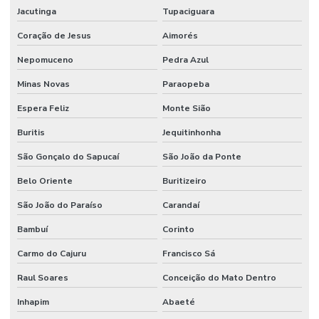
Jacutinga
Tupaciguara
Coração de Jesus
Aimorés
Nepomuceno
Pedra Azul
Minas Novas
Paraopeba
Espera Feliz
Monte Sião
Buritis
Jequitinhonha
São Gonçalo do Sapucaí
São João da Ponte
Belo Oriente
Buritizeiro
São João do Paraíso
Carandaí
Bambuí
Corinto
Carmo do Cajuru
Francisco Sá
Raul Soares
Conceição do Mato Dentro
Inhapim
Abaeté