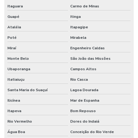
Itaguara
Carmo de Minas
Guapé
Itinga
Ataléia
Itapagipe
Poté
Mirabela
Miraí
Engenheiro Caldas
Monte Belo
São João das Missões
Ubaporanga
Campos Altos
Itatiaiuçu
Rio Casca
Santa Maria do Suaçuí
Lagoa Dourada
Ilicínea
Mar de Espanha
Itapeva
Bom Repouso
Rio Vermelho
Dores do Indaiá
Água Boa
Conceição do Rio Verde