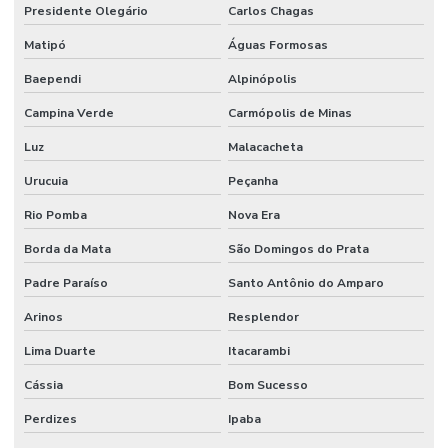
Presidente Olegário
Carlos Chagas
Matipó
Águas Formosas
Baependi
Alpinópolis
Campina Verde
Carmópolis de Minas
Luz
Malacacheta
Urucuia
Peçanha
Rio Pomba
Nova Era
Borda da Mata
São Domingos do Prata
Padre Paraíso
Santo Antônio do Amparo
Arinos
Resplendor
Lima Duarte
Itacarambi
Cássia
Bom Sucesso
Perdizes
Ipaba