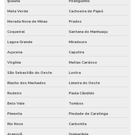
Ipuiúna
Piranguinho
Mata Verde
Cachoeira de Pajeú
Morada Nova de Minas
Prados
Coqueiral
Santana do Manhuaçu
Lagoa Grande
Miradouro
Açucena
Caputira
Virgínia
Matias Cardoso
São Sebastião do Oeste
Lontra
Riacho dos Machados
Limeira do Oeste
Rodeiro
Paula Cândido
Belo Vale
Tombos
Pimenta
Piedade de Caratinga
Rio Novo
Carbonita
Araporã
Guimarânia