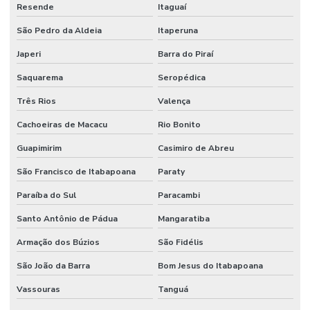
Resende
Itaguaí
São Pedro da Aldeia
Itaperuna
Japeri
Barra do Piraí
Saquarema
Seropédica
Três Rios
Valença
Cachoeiras de Macacu
Rio Bonito
Guapimirim
Casimiro de Abreu
São Francisco de Itabapoana
Paraty
Paraíba do Sul
Paracambi
Santo Antônio de Pádua
Mangaratiba
Armação dos Búzios
São Fidélis
São João da Barra
Bom Jesus do Itabapoana
Vassouras
Tanguá