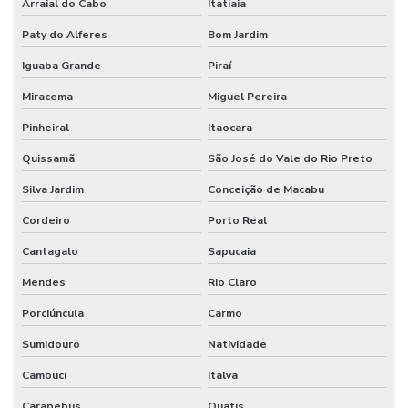
Arraial do Cabo
Itatiaia
Paty do Alferes
Bom Jardim
Iguaba Grande
Piraí
Miracema
Miguel Pereira
Pinheiral
Itaocara
Quissamã
São José do Vale do Rio Preto
Silva Jardim
Conceição de Macabu
Cordeiro
Porto Real
Cantagalo
Sapucaia
Mendes
Rio Claro
Porciúncula
Carmo
Sumidouro
Natividade
Cambuci
Italva
Carapebus
Quatis