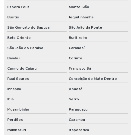
Espera Feliz
Monte Sião
Buritis
Jequitinhonha
São Gonçalo do Sapucaí
São João da Ponte
Belo Oriente
Buritizeiro
São João do Paraíso
Carandaí
Bambuí
Corinto
Carmo do Cajuru
Francisco Sá
Raul Soares
Conceição do Mato Dentro
Inhapim
Abaeté
Ibiá
Serro
Muzambinho
Paraguaçu
Perdões
Caxambu
Itambacuri
Itapecerica