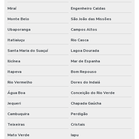
Miraí
Engenheiro Caldas
Monte Belo
São João das Missões
Ubaporanga
Campos Altos
Itatiaiuçu
Rio Casca
Santa Maria do Suaçuí
Lagoa Dourada
Ilicínea
Mar de Espanha
Itapeva
Bom Repouso
Rio Vermelho
Dores do Indaiá
Água Boa
Conceição do Rio Verde
Jequeri
Chapada Gaúcha
Cambuquira
Perdigão
Teixeiras
Cristais
Mato Verde
Iapu