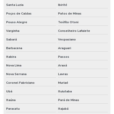
Santa Luzia
Ibirité
Poços de Caldas
Patos de Minas
Pouso Alegre
Teófilo Otoni
Varginha
Conselheiro Lafaiete
Sabará
Vespasiano
Barbacena
Araguari
Itabira
Passos
Nova Lima
Araxá
Nova Serrana
Lavras
Coronel Fabriciano
Muriaé
Ubá
Ituiutaba
Itaúna
Pará de Minas
Paracatu
Itajubá