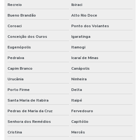
Recreio
Ibiraci
Bueno Brandão
Alto Rio Doce
Coroaci
Ponto dos Volantes
Conceição dos Ouros
Igaratinga
Eugenópolis
Itamogi
Pedralva
Icaraí de Minas
Capim Branco
Canápolis
Urucânia
Ninheira
Porto Firme
Delta
Santa Maria de Itabira
Itaipé
Pedras de Maria da Cruz
Fervedouro
Senhora dos Remédios
Capitólio
Cristina
Mercês