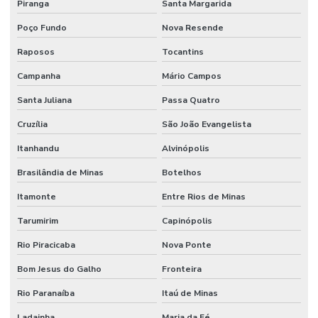
Piranga
Santa Margarida
Poço Fundo
Nova Resende
Raposos
Tocantins
Campanha
Mário Campos
Santa Juliana
Passa Quatro
Cruzília
São João Evangelista
Itanhandu
Alvinópolis
Brasilândia de Minas
Botelhos
Itamonte
Entre Rios de Minas
Tarumirim
Capinópolis
Rio Piracicaba
Nova Ponte
Bom Jesus do Galho
Fronteira
Rio Paranaíba
Itaú de Minas
Ladainha
Maria da Fé