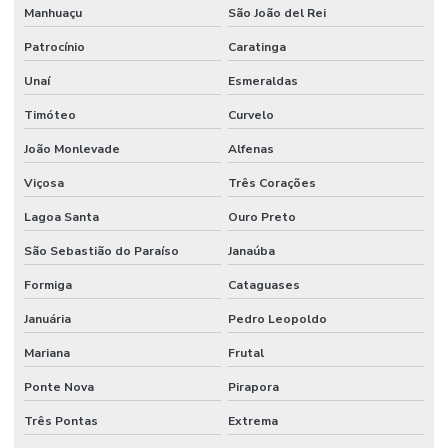
Manhuaçu
São João del Rei
Patrocínio
Caratinga
Unaí
Esmeraldas
Timóteo
Curvelo
João Monlevade
Alfenas
Viçosa
Três Corações
Lagoa Santa
Ouro Preto
São Sebastião do Paraíso
Janaúba
Formiga
Cataguases
Januária
Pedro Leopoldo
Mariana
Frutal
Ponte Nova
Pirapora
Três Pontas
Extrema