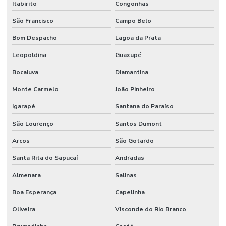
Itabirito
Congonhas
São Francisco
Campo Belo
Bom Despacho
Lagoa da Prata
Leopoldina
Guaxupé
Bocaiuva
Diamantina
Monte Carmelo
João Pinheiro
Igarapé
Santana do Paraíso
São Lourenço
Santos Dumont
Arcos
São Gotardo
Santa Rita do Sapucaí
Andradas
Almenara
Salinas
Boa Esperança
Capelinha
Oliveira
Visconde do Rio Branco