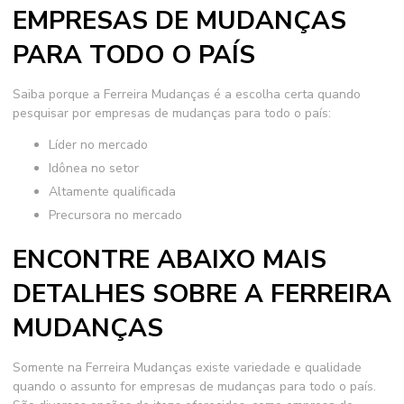
EMPRESAS DE MUDANÇAS
PARA TODO O PAÍS
Saiba porque a Ferreira Mudanças é a escolha certa quando
pesquisar por
empresas de mudanças para todo o país
:
líder no mercado
idônea no setor
altamente qualificada
precursora no mercado
ENCONTRE ABAIXO MAIS
DETALHES SOBRE A FERREIRA
MUDANÇAS
Somente na Ferreira Mudanças existe variedade e qualidade
quando o assunto for
empresas de mudanças para todo o país
.