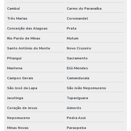
Cambuí
Carmo do Paranaíba
Três Marias
Coromandel
Conceição das Alagoas
Prata
Rio Pardo de Minas
Mutum
Santo Antônio do Monte
Novo Cruzeiro
Pitangui
Sacramento
Mantena
Elói Mendes
Campos Gerais
Camanducaia
São José da Lapa
São João Nepomuceno
Jacutinga
Tupaciguara
Coração de Jesus
Aimorés
Nepomuceno
Pedra Azul
Minas Novas
Paraopeba