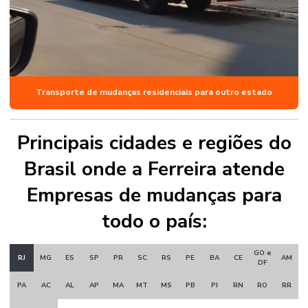
Transporte de mudanças residenciais para outro estado
Principais cidades e regiões do
Brasil onde a Ferreira atende
Empresas de mudanças para
todo o país:
GO e
RJ
MG
ES
SP
PR
SC
RS
PE
BA
CE
AM
DF
PA
AC
AL
AP
MA
MT
MS
PB
PI
RN
RO
RR