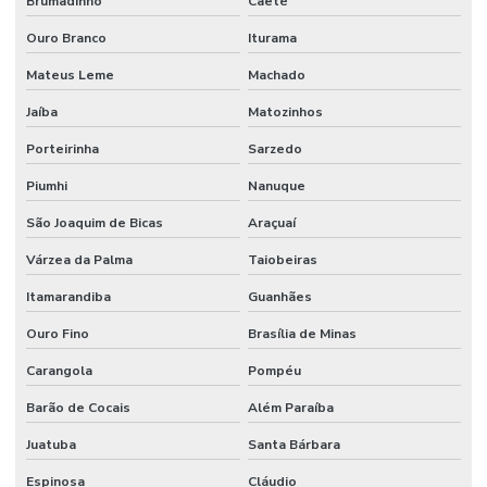
Brumadinho
Caeté
Ouro Branco
Iturama
Mateus Leme
Machado
Jaíba
Matozinhos
Porteirinha
Sarzedo
Piumhi
Nanuque
São Joaquim de Bicas
Araçuaí
Várzea da Palma
Taiobeiras
Itamarandiba
Guanhães
Ouro Fino
Brasília de Minas
Carangola
Pompéu
Barão de Cocais
Além Paraíba
Juatuba
Santa Bárbara
Espinosa
Cláudio