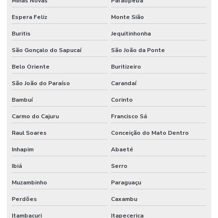
Minas Novas
Paraopeba
Espera Feliz
Monte Sião
Buritis
Jequitinhonha
São Gonçalo do Sapucaí
São João da Ponte
Belo Oriente
Buritizeiro
São João do Paraíso
Carandaí
Bambuí
Corinto
Carmo do Cajuru
Francisco Sá
Raul Soares
Conceição do Mato Dentro
Inhapim
Abaeté
Ibiá
Serro
Muzambinho
Paraguaçu
Perdões
Caxambu
Itambacuri
Itapecerica