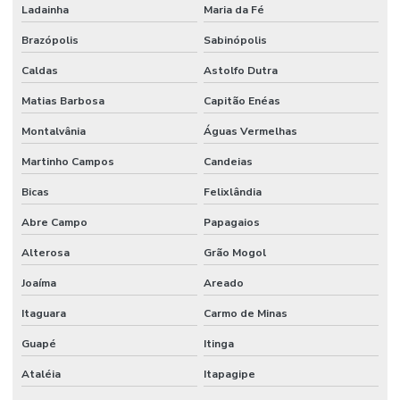
Ladainha
Maria da Fé
Brazópolis
Sabinópolis
Caldas
Astolfo Dutra
Matias Barbosa
Capitão Enéas
Montalvânia
Águas Vermelhas
Martinho Campos
Candeias
Bicas
Felixlândia
Abre Campo
Papagaios
Alterosa
Grão Mogol
Joaíma
Areado
Itaguara
Carmo de Minas
Guapé
Itinga
Ataléia
Itapagipe