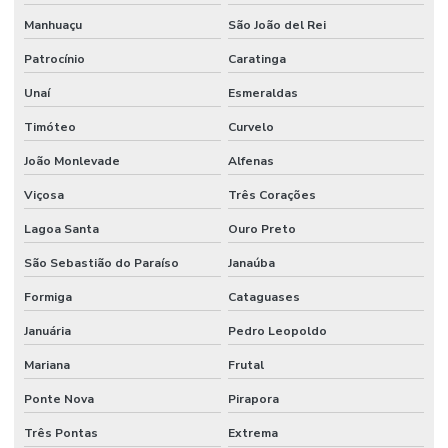
Manhuaçu
São João del Rei
Patrocínio
Caratinga
Unaí
Esmeraldas
Timóteo
Curvelo
João Monlevade
Alfenas
Viçosa
Três Corações
Lagoa Santa
Ouro Preto
São Sebastião do Paraíso
Janaúba
Formiga
Cataguases
Januária
Pedro Leopoldo
Mariana
Frutal
Ponte Nova
Pirapora
Três Pontas
Extrema