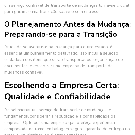
um serviço confiável de transporte de mudanças torna-se crucial
para garantir uma transição suave e sem estresse.
O Planejamento Antes da Mudança:
Preparando-se para a Transição
Antes de se aventurar na mudança para outro estado, é
essencial um planejamento detalhado. Isso inclui a seleção
cuidadosa dos itens que serão transportados, organização de
documentos, e encontrar uma empresa de transporte de
mudanças confiável.
Escolhendo a Empresa Certa:
Qualidade e Confiabilidade
Ao selecionar um serviço de transporte de mudanças, é
fundamental considerar a reputação e a confiabilidade da
empresa. Opte por uma empresa que ofereça experiência
comprovada no ramo, embalagem segura, garantia de entrega no