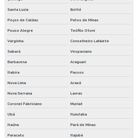
Santa Luzia
Ibirité
Poços de Caldas
Patos de Minas
Pouso Alegre
Teófilo Otoni
Varginha
Conselheiro Lafaiete
Sabará
Vespasiano
Barbacena
Araguari
Itabira
Passos
Nova Lima
Araxá
Nova Serrana
Lavras
Coronel Fabriciano
Muriaé
Ubá
Ituiutaba
Itaúna
Pará de Minas
Paracatu
Itajubá