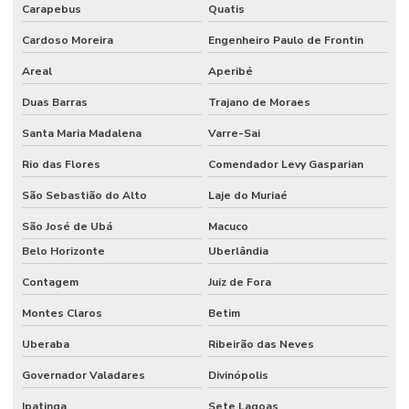
Carapebus
Quatis
Cardoso Moreira
Engenheiro Paulo de Frontin
Areal
Aperibé
Duas Barras
Trajano de Moraes
Santa Maria Madalena
Varre-Sai
Rio das Flores
Comendador Levy Gasparian
São Sebastião do Alto
Laje do Muriaé
São José de Ubá
Macuco
Belo Horizonte
Uberlândia
Contagem
Juiz de Fora
Montes Claros
Betim
Uberaba
Ribeirão das Neves
Governador Valadares
Divinópolis
Ipatinga
Sete Lagoas