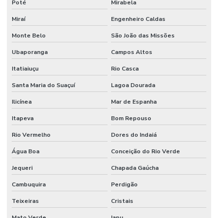
Poté
Mirabela
Miraí
Engenheiro Caldas
Monte Belo
São João das Missões
Ubaporanga
Campos Altos
Itatiaiuçu
Rio Casca
Santa Maria do Suaçuí
Lagoa Dourada
Ilicínea
Mar de Espanha
Itapeva
Bom Repouso
Rio Vermelho
Dores do Indaiá
Água Boa
Conceição do Rio Verde
Jequeri
Chapada Gaúcha
Cambuquira
Perdigão
Teixeiras
Cristais
Mato Verde
Iapu