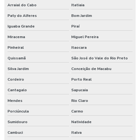
Arraial do Cabo
Itatiaia
Paty do Alferes
Bom Jardim
Iguaba Grande
Piraí
Miracema
Miguel Pereira
Pinheiral
Itaocara
Quissamã
São José do Vale do Rio Preto
Silva Jardim
Conceição de Macabu
Cordeiro
Porto Real
Cantagalo
Sapucaia
Mendes
Rio Claro
Porciúncula
Carmo
Sumidouro
Natividade
Cambuci
Italva