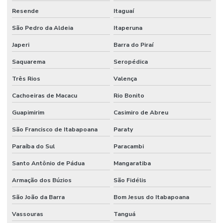
Resende
Itaguaí
São Pedro da Aldeia
Itaperuna
Japeri
Barra do Piraí
Saquarema
Seropédica
Três Rios
Valença
Cachoeiras de Macacu
Rio Bonito
Guapimirim
Casimiro de Abreu
São Francisco de Itabapoana
Paraty
Paraíba do Sul
Paracambi
Santo Antônio de Pádua
Mangaratiba
Armação dos Búzios
São Fidélis
São João da Barra
Bom Jesus do Itabapoana
Vassouras
Tanguá