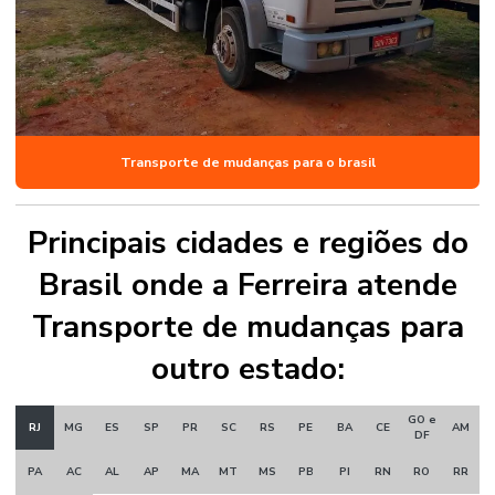
Transporte de mudanças para o brasil
Principais cidades e regiões do
Brasil onde a Ferreira atende
Transporte de mudanças para
outro estado:
GO e
RJ
MG
ES
SP
PR
SC
RS
PE
BA
CE
AM
DF
PA
AC
AL
AP
MA
MT
MS
PB
PI
RN
RO
RR