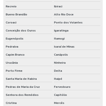
Recreio
Ibiraci
Bueno Brandão
Alto Rio Doce
Coroaci
Ponto dos Volantes
Conceição dos Ouros
Igaratinga
Eugenópolis
Itamogi
Pedralva
Icaraí de Minas
Capim Branco
Canápolis
Urucânia
Ninheira
Porto Firme
Delta
Santa Maria de Itabira
Itaipé
Pedras de Maria da Cruz
Fervedouro
Senhora dos Remédios
Capitólio
Cristina
Mercês