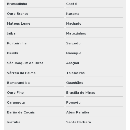
Brumadinho
Caeté
Ouro Branco
Iturama
Mateus Leme
Machado
Jaíba
Matozinhos
Porteirinha
Sarzedo
Piumhi
Nanuque
São Joaquim de Bicas
Araçuaí
Várzea da Palma
Taiobeiras
Itamarandiba
Guanhães
Ouro Fino
Brasília de Minas
Carangola
Pompéu
Barão de Cocais
Além Paraíba
Juatuba
Santa Bárbara