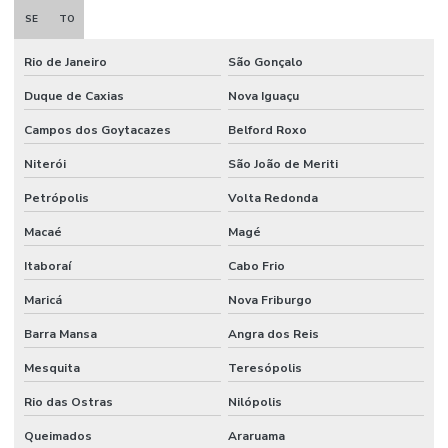
SE
TO
Rio de Janeiro
São Gonçalo
Duque de Caxias
Nova Iguaçu
Campos dos Goytacazes
Belford Roxo
Niterói
São João de Meriti
Petrópolis
Volta Redonda
Macaé
Magé
Itaboraí
Cabo Frio
Maricá
Nova Friburgo
Barra Mansa
Angra dos Reis
Mesquita
Teresópolis
Rio das Ostras
Nilópolis
Queimados
Araruama