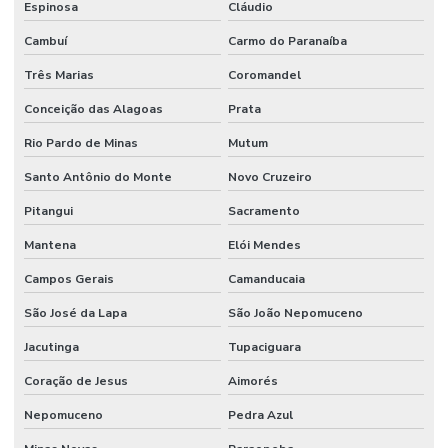
Espinosa
Cláudio
Cambuí
Carmo do Paranaíba
Três Marias
Coromandel
Conceição das Alagoas
Prata
Rio Pardo de Minas
Mutum
Santo Antônio do Monte
Novo Cruzeiro
Pitangui
Sacramento
Mantena
Elói Mendes
Campos Gerais
Camanducaia
São José da Lapa
São João Nepomuceno
Jacutinga
Tupaciguara
Coração de Jesus
Aimorés
Nepomuceno
Pedra Azul