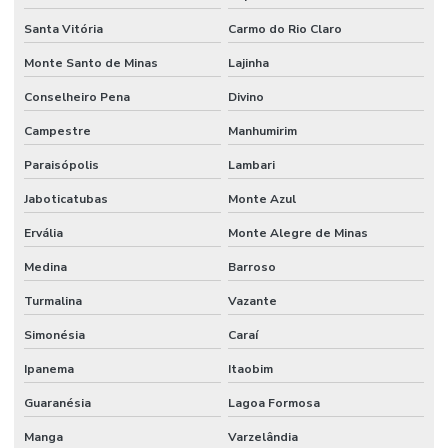
Santa Vitória
Carmo do Rio Claro
Monte Santo de Minas
Lajinha
Conselheiro Pena
Divino
Campestre
Manhumirim
Paraisópolis
Lambari
Jaboticatubas
Monte Azul
Ervália
Monte Alegre de Minas
Medina
Barroso
Turmalina
Vazante
Simonésia
Caraí
Ipanema
Itaobim
Guaranésia
Lagoa Formosa
Manga
Varzelândia