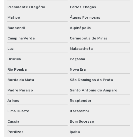
Presidente Olegário
Carlos Chagas
Matipó
Águas Formosas
Baependi
Alpinópolis
Campina Verde
Carmópolis de Minas
Luz
Malacacheta
Urucuia
Peçanha
Rio Pomba
Nova Era
Borda da Mata
São Domingos do Prata
Padre Paraíso
Santo Antônio do Amparo
Arinos
Resplendor
Lima Duarte
Itacarambi
Cássia
Bom Sucesso
Perdizes
Ipaba