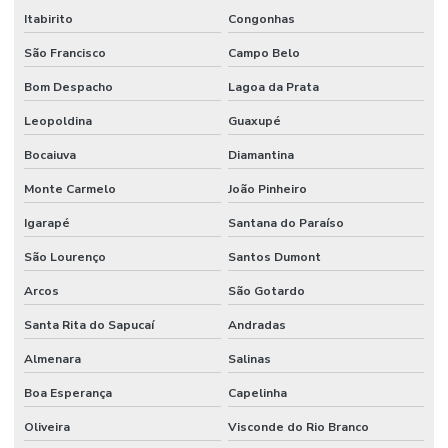
Itabirito
Congonhas
São Francisco
Campo Belo
Bom Despacho
Lagoa da Prata
Leopoldina
Guaxupé
Bocaiuva
Diamantina
Monte Carmelo
João Pinheiro
Igarapé
Santana do Paraíso
São Lourenço
Santos Dumont
Arcos
São Gotardo
Santa Rita do Sapucaí
Andradas
Almenara
Salinas
Boa Esperança
Capelinha
Oliveira
Visconde do Rio Branco